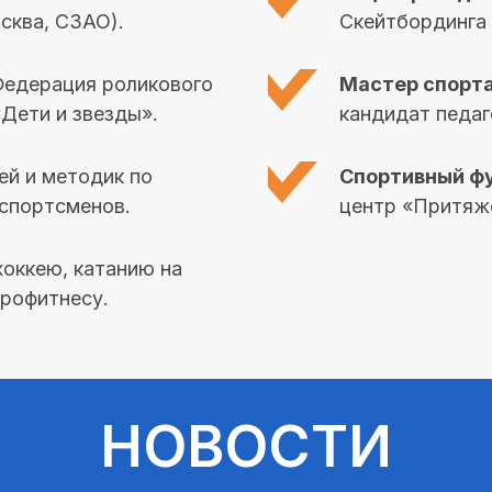
сква, СЗАО).
Скейтбординга 
Федерация роликового
Мастер спорт
«Дети и звезды».
кандидат педаг
ей и методик по
Спортивный ф
 спортсменов.
центр «Притяже
хоккею, катанию на
йрофитнесу.
НОВОСТИ