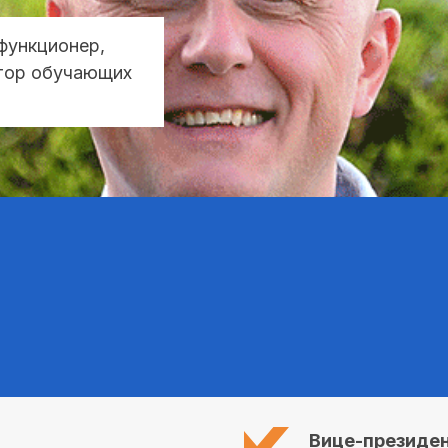
функционер,
втор обучающих
Вице-президе