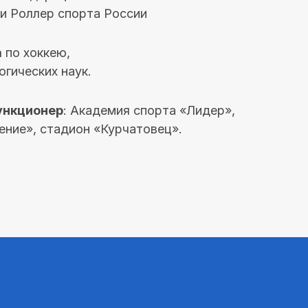
и Роллер спорта России
а
по хоккею,
огических наук.
ункционер
: Академия спорта «Лидер»,
ние», стадион «Курчатовец».