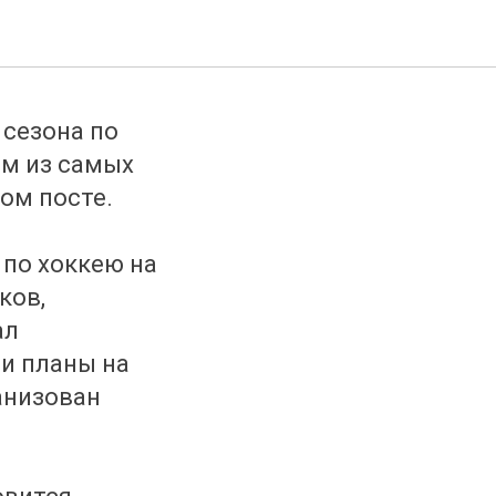
иках
 сезона по
им из самых
ом посте.
 по хоккею на
ков,
ал
и планы на
анизован