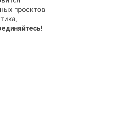
овится
ных проектов
тика,
оединяйтесь!