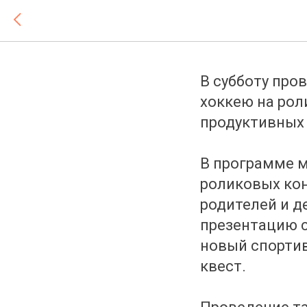
Закрыли
В субботу про
хоккею на рол
продуктивных 
В программе м
роликовых кон
родителей и де
презентацию с
новый спортив
квест.