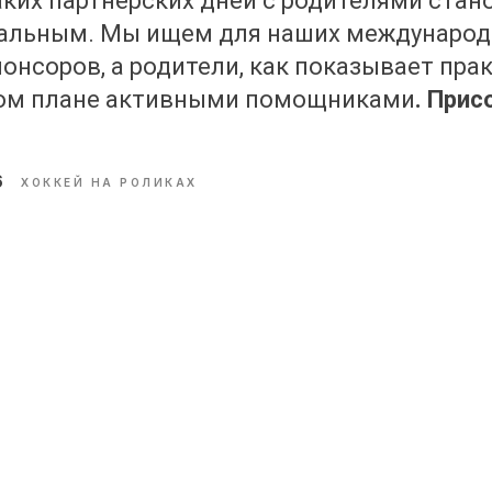
ких партнерских дней с родителями стан
уальным. Мы ищем для наших международ
понсоров, а родители, как показывает
прак
том плане активными помощниками
. Прис
6
ХОККЕЙ НА РОЛИКАХ