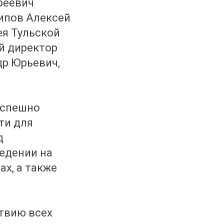
реевич
ипов Алексей
ея Тульской
й директор
др Юрьевич,
успешно
ти для
д
едении на
х, а также
твию всех