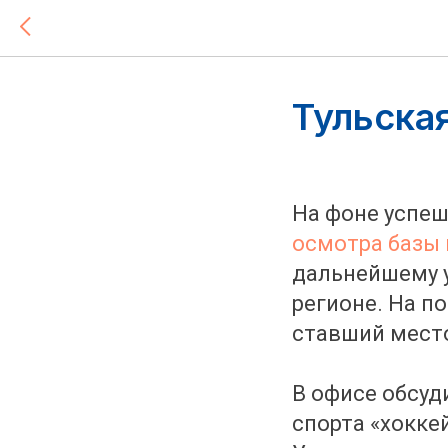
Тульска
На фоне успеш
осмотра базы 
дальнейшему у
регионе. На п
ставший место
В офисе обсуд
спорта «хоккей