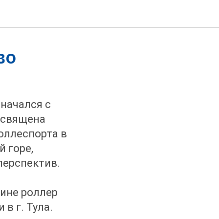
во
 начался с
посвящена
оллеспорта в
 горе,
перспектив.
лине роллер
в г. Тула.