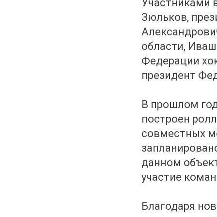
Участниками в
Зюльков, през
Александрович
области, Иваш
Федерации хок
президент Фед
В прошлом год
построен ролл
совместных ме
запланировано
данном объект
участие коман
Благодаря но